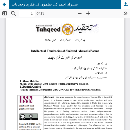
شہزاد احمد کی نظموں کے فکری رحجانات