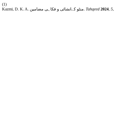
(1)
5
,
2024
Tahqeed
Kazmi, D. K. A. منٹو کےانشائی و فکاہی مضامین.