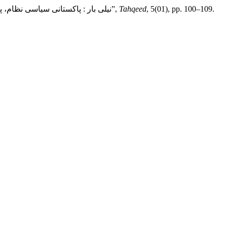
Dr Muhammad Sohail Iqbal, Dr Muhammad Rashid Iqbal and Dr Muhammad Zahid Iqbal (2024) “نیلی بار : پاکستانی سیاسی نظام، پروپیگنڈا اور عوام کی گمراہیوں کا خاکہ”,
Tahqeed
, 5(01), pp. 100–109.