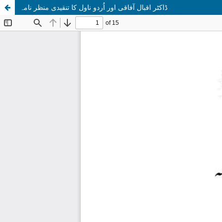
ڈاکٹر اقبال آفاقی اور اُردو ناول کا تنقیدی منظر نامہ